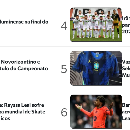
Irã
4
uminense na final do
par
202
o Novorizontino e
Vaz
5
título do Campeonato
Sel
Mu
: Rayssa Leal sofre
Bar
6
xa mundial de Skate
acr
icos
Le