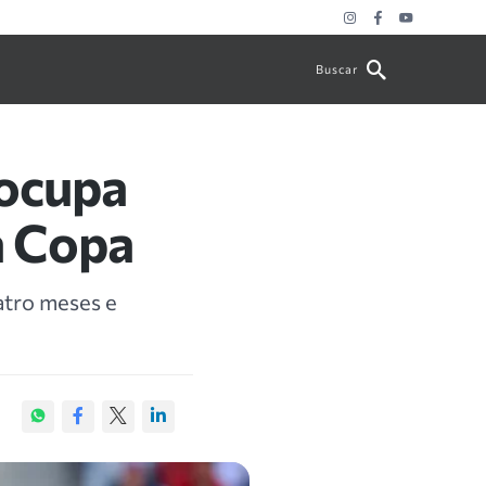
Buscar
eocupa
a Copa
atro meses e