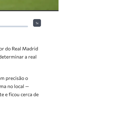
1x
sor do Real Madrid
eterminar a real
om precisão o
ma no local —
 e ficou cerca de