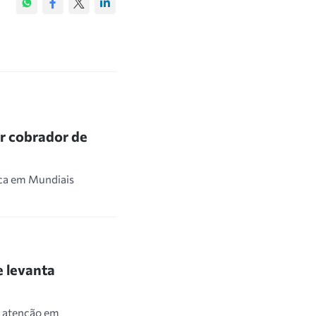
or cobrador de
rca em Mundiais
 levanta
m atenção em