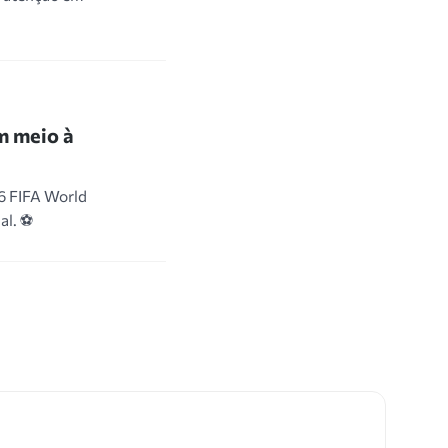
m meio à
26 FIFA World
al. ⚽