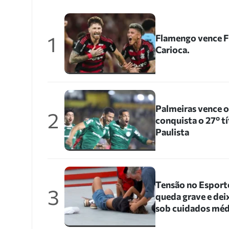
1
Flamengo vence Fl
Carioca.
Palmeiras vence 
2
conquista o 27º 
Paulista
Tensão no Esporte
3
queda grave e dei
sob cuidados méd