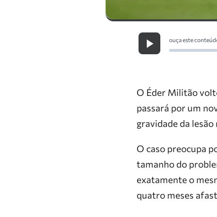
ouça este conteúd
O Éder Militão volt
passará por um nov
gravidade da lesão
O caso preocupa po
tamanho do problem
exatamente o mesmo
quatro meses afas