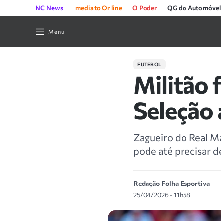
NC News
Imediato Online
O Poder
QG do Automóvel
Menu
FUTEBOL
Militão 
Seleção
Zagueiro do Real Ma
pode até precisar de
Redação Folha Esportiva
25/04/2026 - 11h58