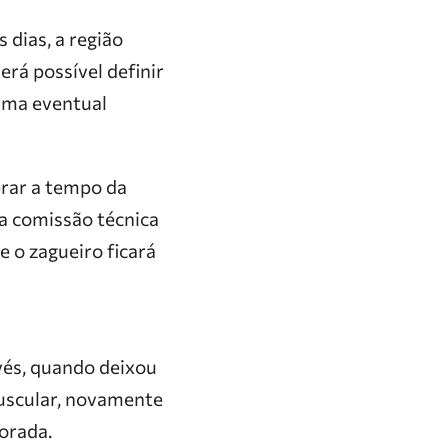
 dias, a região
rá possível definir
uma eventual
erar a tempo da
a comissão técnica
e o zagueiro ficará
vés, quando deixou
uscular, novamente
orada.