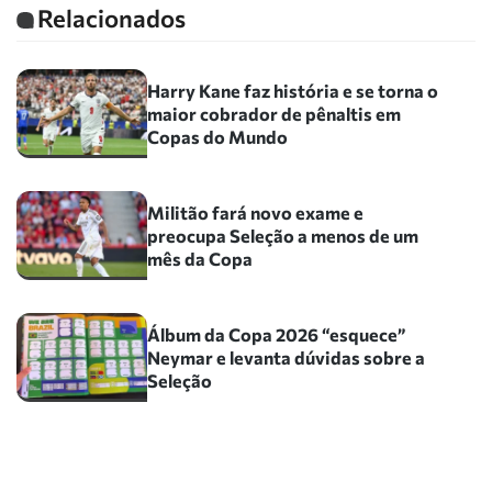
Relacionados
Harry Kane faz história e se torna o
maior cobrador de pênaltis em
Copas do Mundo
Militão fará novo exame e
preocupa Seleção a menos de um
mês da Copa
Álbum da Copa 2026 “esquece”
Neymar e levanta dúvidas sobre a
Seleção