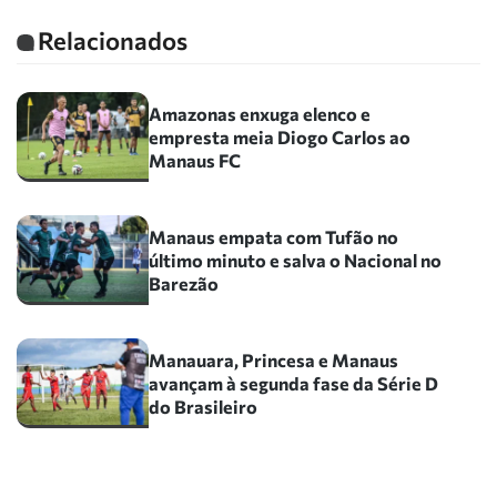
Relacionados
Amazonas enxuga elenco e
empresta meia Diogo Carlos ao
Manaus FC
Manaus empata com Tufão no
último minuto e salva o Nacional no
Barezão
Manauara, Princesa e Manaus
avançam à segunda fase da Série D
do Brasileiro