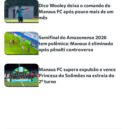
Dico Wooley deixa o comando do
Manaus FC após pouco mais de um
mês
Semifinal do Amazonense 2026
tem polêmica: Manaus é eliminado
após pênalti controverso
Manaus FC supera expulsão e vence
Princesa do Solimões na estreia do
2º turno