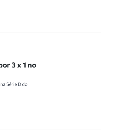
or 3 x 1 no
 na Série D do