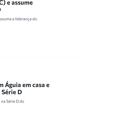
C) e assume
D
ssume a liderança do
 Águia em casa e
 Série D
 na Série D do