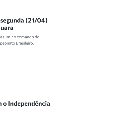
 segunda (21/04)
auara
 assumir o comando do
peonato Brasileiro.
 o Independência