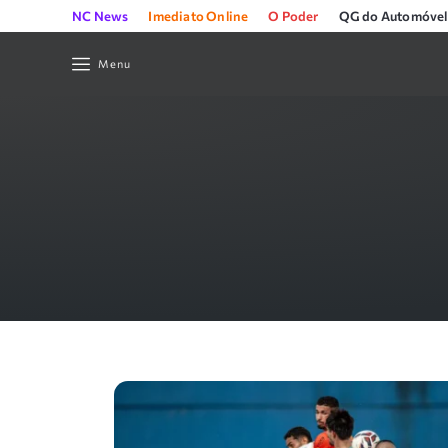
NC News
Imediato Online
O Poder
QG do Automóvel
Menu