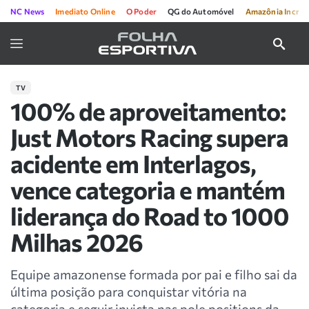
NC News
Imediato Online
O Poder
QG do Automóvel
Amazônia Incríve
TV
100% de aproveitamento:
Just Motors Racing supera
acidente em Interlagos,
vence categoria e mantém
liderança do Road to 1000
Milhas 2026
Equipe amazonense formada por pai e filho sai da
última posição para conquistar vitória na
categoria e seguir invicta nas pole positions da