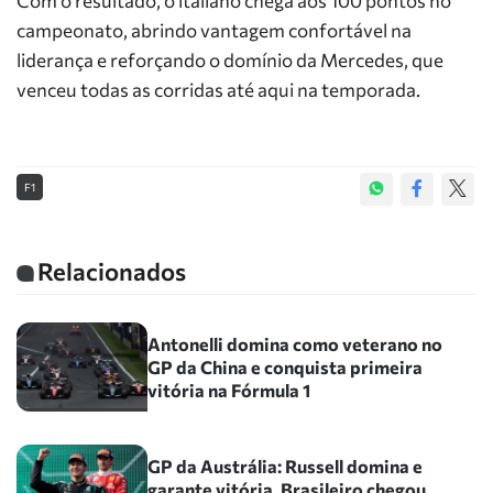
Com o resultado, o italiano chega aos 100 pontos no
campeonato, abrindo vantagem confortável na
liderança e reforçando o domínio da Mercedes, que
venceu todas as corridas até aqui na temporada.
F1
Relacionados
Antonelli domina como veterano no
GP da China e conquista primeira
vitória na Fórmula 1
GP da Austrália: Russell domina e
garante vitória. Brasileiro chegou