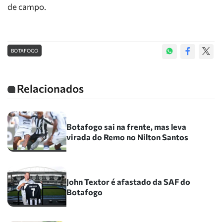
de campo.
BOTAFOGO
Relacionados
Botafogo sai na frente, mas leva
virada do Remo no Nilton Santos
John Textor é afastado da SAF do
Botafogo