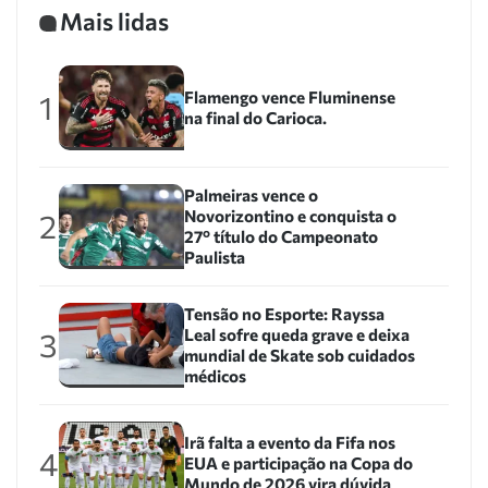
Mais lidas
Flamengo vence Fluminense
1
na final do Carioca.
Palmeiras vence o
Novorizontino e conquista o
2
27º título do Campeonato
Paulista
Tensão no Esporte: Rayssa
Leal sofre queda grave e deixa
3
mundial de Skate sob cuidados
médicos
Irã falta a evento da Fifa nos
4
EUA e participação na Copa do
Mundo de 2026 vira dúvida