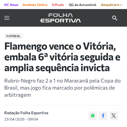
NC News
Imediato Online
O Poder
QG do Automóvel
Amazônia Incríve
FUTEBOL
Flamengo vence o Vitória,
embala 6ª vitória seguida e
amplia sequência invicta
Rubro-Negro faz 2 a 1 no Maracanã pela Copa do
Brasil, mas jogo fica marcado por polêmicas de
arbitragem
Redação Folha Esportiva
23/04/2026 - 09h34