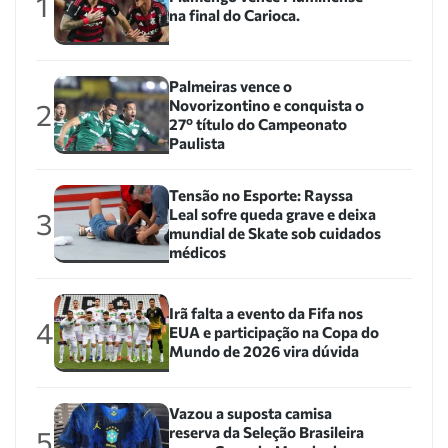
1
na final do Carioca.
Palmeiras vence o
Novorizontino e conquista o
2
27º título do Campeonato
Paulista
Tensão no Esporte: Rayssa
Leal sofre queda grave e deixa
3
mundial de Skate sob cuidados
médicos
Irã falta a evento da Fifa nos
4
EUA e participação na Copa do
Mundo de 2026 vira dúvida
Vazou a suposta camisa
reserva da Seleção Brasileira
5