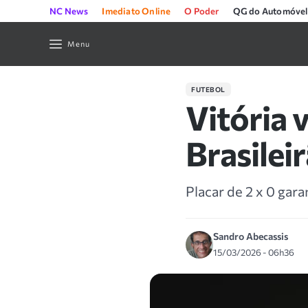
NC News
Imediato Online
O Poder
QG do Automóvel
Menu
FUTEBOL
Vitória 
Brasilei
Placar de 2 x 0 gara
Sandro Abecassis
15/03/2026 - 06h36