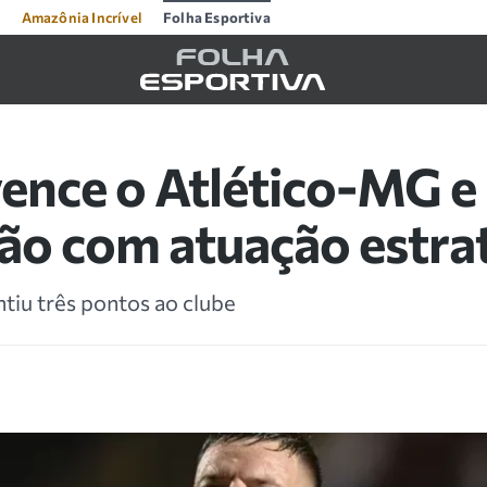
Amazônia Incrível
Folha Esportiva
vence o Atlético-MG e
rão com atuação estra
ntiu três pontos ao clube