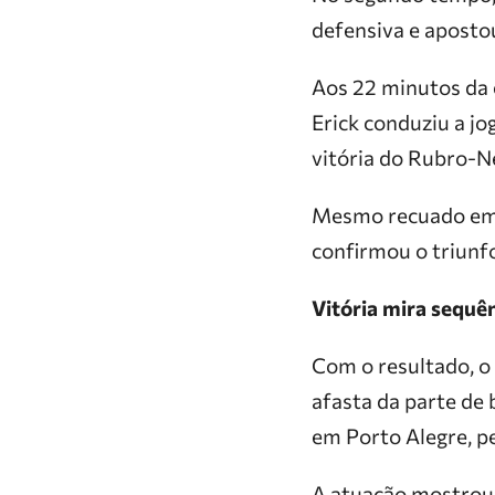
defensiva e apostou
Aos 22 minutos da e
Erick conduziu a jo
vitória do Rubro-N
Mesmo recuado em a
confirmou o triunfo
Vitória mira sequê
Com o resultado, o
afasta da parte de 
em Porto Alegre, pe
A atuação mostrou 