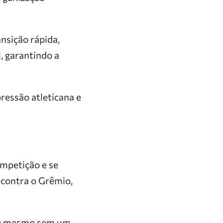
ansição rápida,
, garantindo a
ressão atleticana e
ompetição e se
, contra o Grêmio,
es: mesmo sem um