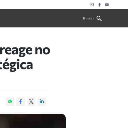
Buscar
 reage no
tégica