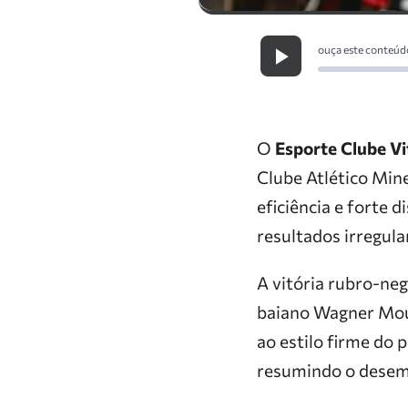
ouça este conteúd
O
Esporte Clube Vi
Clube Atlético Min
eficiência e forte 
resultados irregula
A vitória rubro-ne
baiano Wagner Mour
ao estilo firme do
resumindo o desem