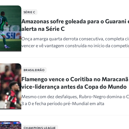
SÉRIE C
Amazonas sofre goleada para o Guarani e 
alerta na Série C
Onça amarga quarta derrota consecutiva, completa c
vencer e vê vantagem construída no início da compet
BRASILEIRÃO
Flamengo vence o Coritiba no Maracanã
vice-liderança antes da Copa do Mundo
Mesmo com dez desfalques, Rubro-Negro domina o C
3 a 0 e fecha período pré-Mundial em alta
CHAMPIONS LEAGUE