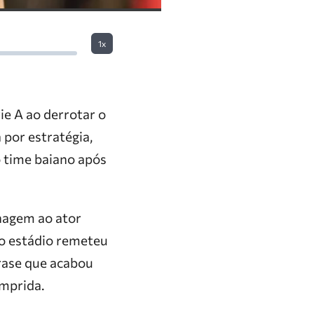
1x
ie A ao derrotar o
 por estratégia,
o time baiano após
nagem ao ator
no estádio remeteu
frase que acabou
mprida.