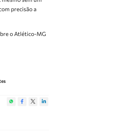
 com precisão a
obre o Atlético-MG
tes