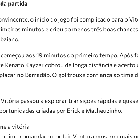
 da partida
onvincente, o início do jogo foi complicado para o Vit
imeiros minutos e criou ao menos três boas chances
 baiano.
o começou aos 19 minutos do primeiro tempo. Após fa
e Renato Kayzer cobrou de longa distância e acertou
placar no Barradão. O gol trouxe confiança ao time d
Vitória passou a explorar transições rápidas e quas
oportunidades criadas por Erick e Matheuzinho.
e a vitória
 o time comandado por Jair Ventura mostrou mais o