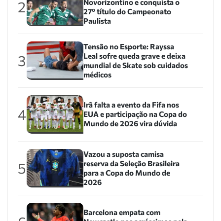
Novorizontino e conquista o
2
27º título do Campeonato
Paulista
Tensão no Esporte: Rayssa
Leal sofre queda grave e deixa
3
mundial de Skate sob cuidados
médicos
Irã falta a evento da Fifa nos
4
EUA e participação na Copa do
Mundo de 2026 vira dúvida
Vazou a suposta camisa
reserva da Seleção Brasileira
5
para a Copa do Mundo de
2026
Barcelona empata com