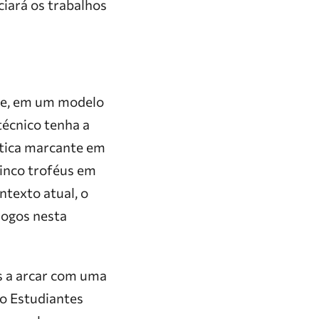
ciará os trabalhos
nte, em um modelo
técnico tenha a
stica marcante em
cinco troféus em
ntexto atual, o
jogos nesta
ôs a arcar com uma
 o Estudiantes