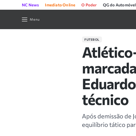
NC News
Imediato Online
O Poder
QG do Automóvel
Menu
FUTEBOL
Atlético
marcada 
Eduardo
técnico
Após demissão de J
equilíbrio tático pa