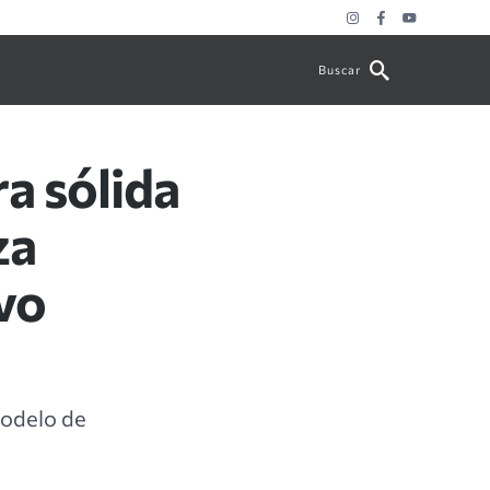
Buscar
a sólida
za
vo
modelo de