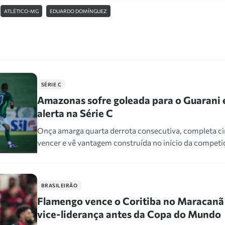
ATLÉTICO-MG
EDUARDO DOMÍNGUEZ
SÉRIE C
Amazonas sofre goleada para o Guarani e 
alerta na Série C
Onça amarga quarta derrota consecutiva, completa c
vencer e vê vantagem construída no início da compet
BRASILEIRÃO
Flamengo vence o Coritiba no Maracanã
vice-liderança antes da Copa do Mundo