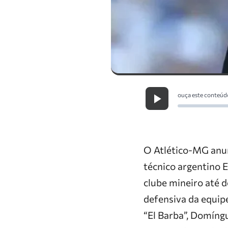
ouça este conteúd
O Atlético-MG anun
técnico argentino 
clube mineiro até 
defensiva da equip
“El Barba”, Domíng