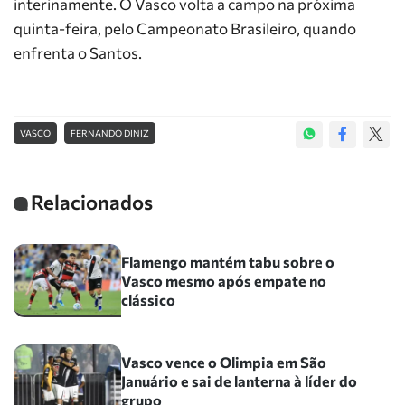
interinamente. O Vasco volta a campo na próxima
quinta-feira, pelo Campeonato Brasileiro, quando
enfrenta o Santos.
VASCO
FERNANDO DINIZ
Relacionados
Flamengo mantém tabu sobre o
Vasco mesmo após empate no
clássico
Vasco vence o Olimpia em São
Januário e sai de lanterna à líder do
grupo