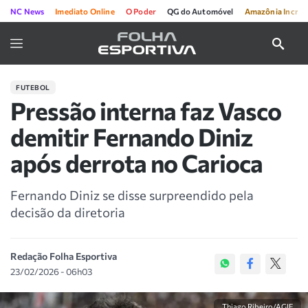
NC News
Imediato Online
O Poder
QG do Automóvel
Amazônia Incríve
FUTEBOL
Pressão interna faz Vasco
demitir Fernando Diniz
após derrota no Carioca
Fernando Diniz se disse surpreendido pela
decisão da diretoria
Redação Folha Esportiva
23/02/2026 - 06h03
Thiago Ribeiro/AGIF