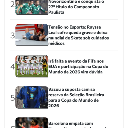
Novorizontino e conquista o
2
27º título do Campeonato
Paulista
Tensão no Esporte: Rayssa
Leal sofre queda grave e deixa
3
mundial de Skate sob cuidados
médicos
Irã falta a evento da Fifa nos
4
EUA e participação na Copa do
Mundo de 2026 vira dúvida
Vazou a suposta camisa
reserva da Seleção Brasileira
5
para a Copa do Mundo de
2026
Barcelona empata com