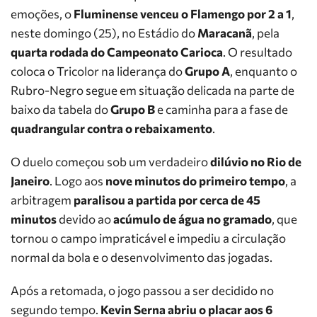
emoções, o
Fluminense venceu o Flamengo por 2 a 1
,
neste domingo (25), no Estádio do
Maracanã
, pela
quarta rodada do Campeonato Carioca
. O resultado
coloca o Tricolor na liderança do
Grupo A
, enquanto o
Rubro-Negro segue em situação delicada na parte de
baixo da tabela do
Grupo B
e caminha para a fase de
quadrangular contra o rebaixamento
.
O duelo começou sob um verdadeiro
dilúvio no Rio de
Janeiro
. Logo aos
nove minutos do primeiro tempo
, a
arbitragem
paralisou a partida por cerca de 45
minutos
devido ao
acúmulo de água no gramado
, que
tornou o campo impraticável e impediu a circulação
normal da bola e o desenvolvimento das jogadas.
Após a retomada, o jogo passou a ser decidido no
segundo tempo.
Kevin Serna abriu o placar aos 6