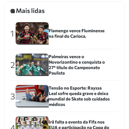
Mais lidas
Flamengo vence Fluminense
1
na final do Carioca.
Palmeiras vence o
Novorizontino e conquista o
2
27º título do Campeonato
Paulista
Tensão no Esporte: Rayssa
Leal sofre queda grave e deixa
3
mundial de Skate sob cuidados
médicos
Irã falta a evento da Fifa nos
4
EUA e participação na Copa do