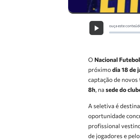
ouça este conteúd
O
Nacional Futebol
próximo
dia 18 de 
captação de novos t
8h
, na
sede do club
A seletiva é destin
oportunidade concre
profissional vesti
de jogadores e pel