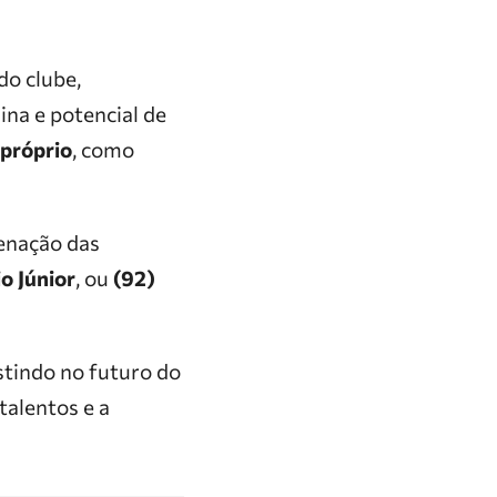
do clube,
lina e potencial de
 próprio
, como
enação das
o Júnior
, ou
(92)
stindo no futuro do
talentos e a