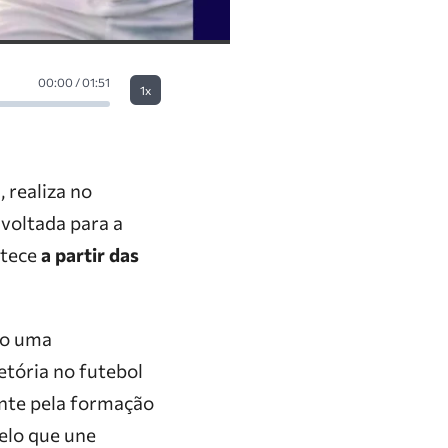
00:00 / 01:51
1x
 realiza no
, voltada para a
ntece
a partir das
do uma
etória no futebol
ente pela formação
elo que une