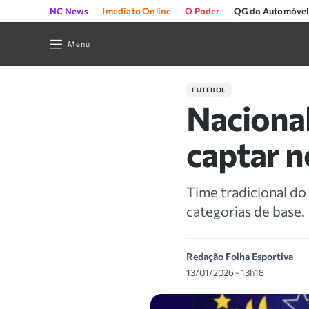
NC News
Imediato Online
O Poder
QG do Automóvel
Menu
FUTEBOL
Nacional
captar n
Time tradicional do
categorias de base.
Redação Folha Esportiva
13/01/2026 - 13h18