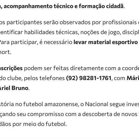
va, acompanhamento técnico e formação cidadã
.
os participantes serão observados por profissionais 
entificar habilidades técnicas, noções de jogo, discip
ara participar, é necessário
levar material esportivo
hort.
nscrições
podem ser feitas diretamente com a coord
do clube, pelos telefones
(92) 98281-1761
, com
Mári
Ariel Bruno
.
tória no futebol amazonense, o Nacional segue inve
orçando seu compromisso com a descoberta de novos 
dãos por meio do futebol.