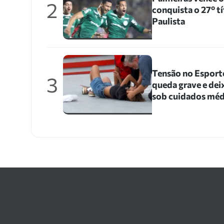
2
conquista o 27º 
Paulista
Tensão no Esporte
3
queda grave e dei
sob cuidados méd