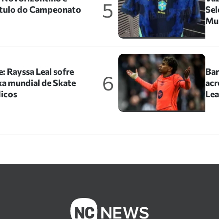
5
título do Campeonato
Sel
Mu
: Rayssa Leal sofre
Bar
6
xa mundial de Skate
acr
icos
Le