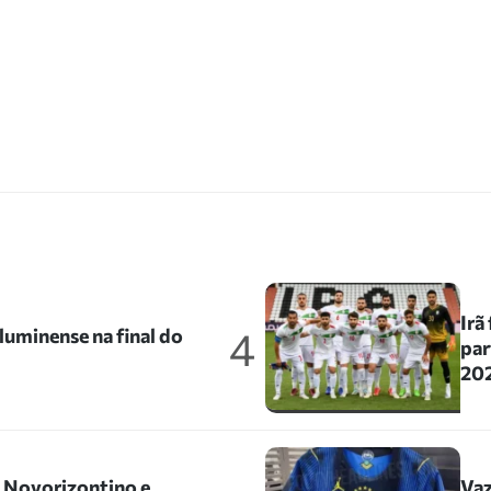
Irã
4
uminense na final do
par
202
o Novorizontino e
Vaz