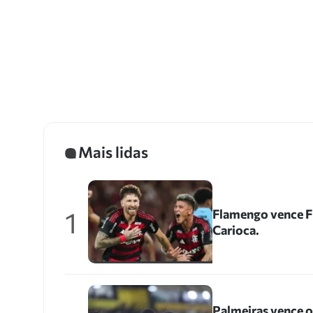
Mais lidas
1
Flamengo vence Fl
Carioca.
Palmeiras vence 