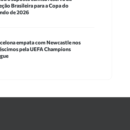
eção Brasileira para a Copa do
ndo de 2026
celona empata com Newcastle nos
éscimos pela UEFA Champions
ague