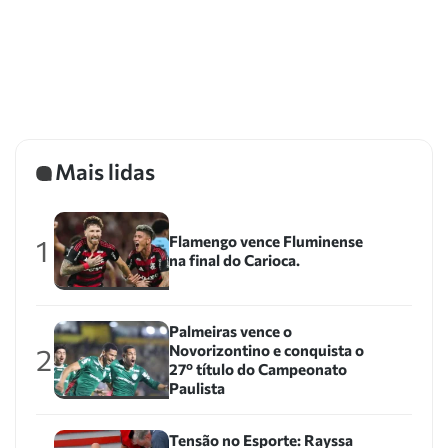
Mais lidas
Flamengo vence Fluminense
1
na final do Carioca.
Palmeiras vence o
Novorizontino e conquista o
2
27º título do Campeonato
Paulista
Tensão no Esporte: Rayssa