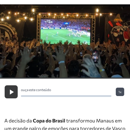
ouça este conteúdo
1x
A decisão da
Copa do Brasil
transformou Manaus em
um grande palco de emoções para torcedores de Vasco