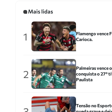
Mais lidas
1
Flamengo vence Fl
Carioca.
Palmeiras vence 
2
conquista o 27º 
Paulista
Tensão no Esporte
3
queda grave e dei