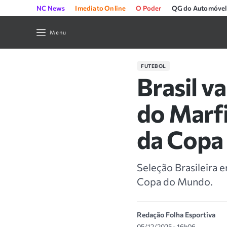
NC News
Imediato Online
O Poder
QG do Automóvel
Menu
FUTEBOL
Brasil v
do Marfi
da Copa
Seleção Brasileira 
Copa do Mundo.
Redação Folha Esportiva
05/12/2025 - 16h06