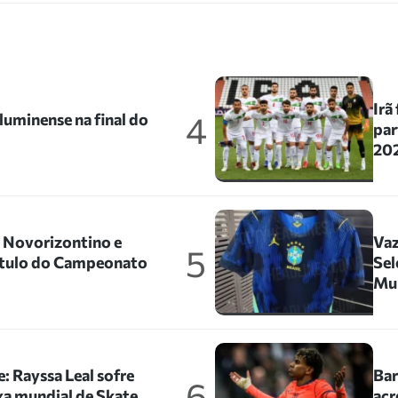
Irã
4
uminense na final do
par
202
o Novorizontino e
Vaz
5
título do Campeonato
Sel
Mu
: Rayssa Leal sofre
Bar
6
xa mundial de Skate
acr