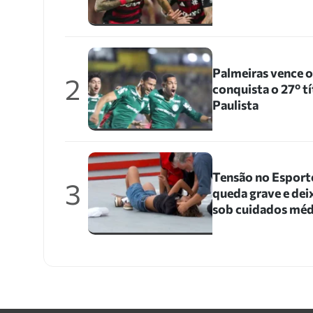
Palmeiras vence 
2
conquista o 27º 
Paulista
Tensão no Esporte
3
queda grave e dei
sob cuidados méd