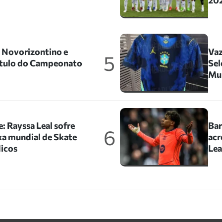
202
o Novorizontino e
Vaz
5
título do Campeonato
Sel
Mu
: Rayssa Leal sofre
Bar
6
xa mundial de Skate
acr
icos
Le