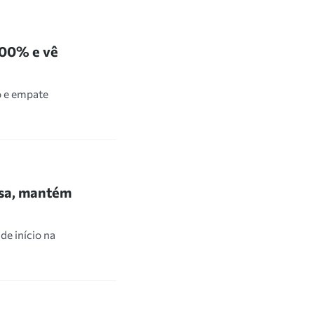
100% e vê
o e empate
asa, mantém
de início na