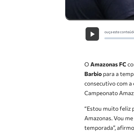
ouça este conteúd
O
Amazonas FC
co
Barbio
para a tempo
consecutivo com a 
Campeonato Amazo
“Estou muito feliz
Amazonas. Vou me d
temporada”, afirmo