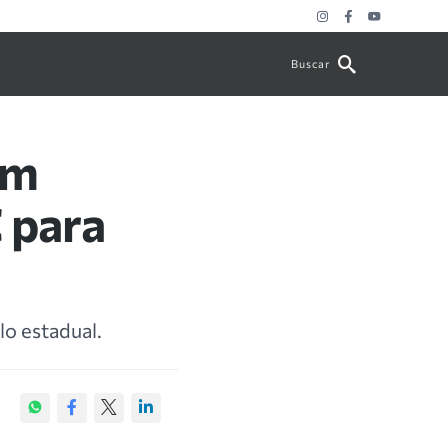
Buscar
am
 para
o estadual.