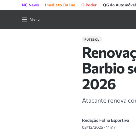
NC News
Imediato Online
O Poder
QG do Automóvel
Menu
FUTEBOL
Renovaç
Barbio 
2026
Atacante renova com
Redação Folha Esportiva
03/12/2025 - 11h17