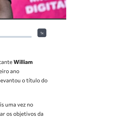
1x
cante
William
eiro ano
evantou o título do
is uma vez no
r os objetivos da