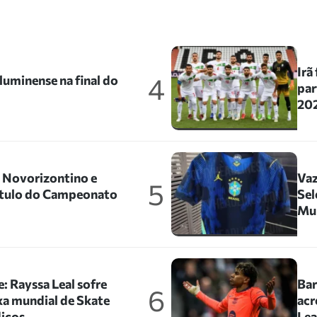
Irã
4
uminense na final do
par
202
o Novorizontino e
Vaz
5
título do Campeonato
Sel
Mu
: Rayssa Leal sofre
Bar
6
xa mundial de Skate
acr
icos
Le