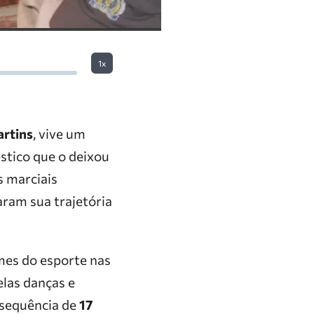
1x
rtins
, vive um
stico que o deixou
s marciais
aram sua trajetória
mes do esporte nas
elas danças e
 sequência de
17