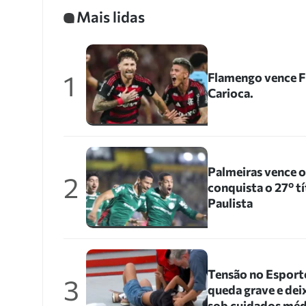
Mais lidas
1
Flamengo vence Fl
Carioca.
Palmeiras vence 
2
conquista o 27º 
Paulista
Tensão no Esporte
3
queda grave e dei
sob cuidados méd