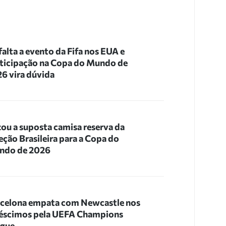
 falta a evento da Fifa nos EUA e
ticipação na Copa do Mundo de
6 vira dúvida
ou a suposta camisa reserva da
eção Brasileira para a Copa do
ndo de 2026
celona empata com Newcastle nos
éscimos pela UEFA Champions
ague