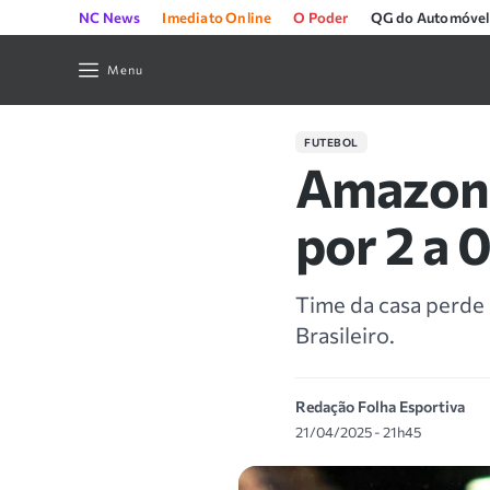
NC News
Imediato Online
O Poder
QG do Automóvel
Menu
FUTEBOL
Amazona
por 2 a 
Time da casa perde 
Brasileiro.
Redação Folha Esportiva
21/04/2025 - 21h45