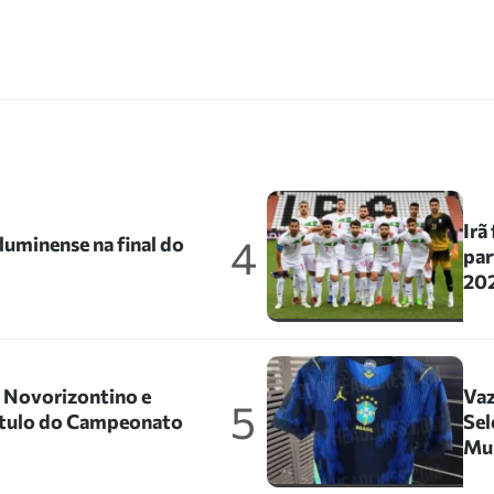
Irã
4
uminense na final do
par
202
o Novorizontino e
Vaz
5
título do Campeonato
Sel
Mu