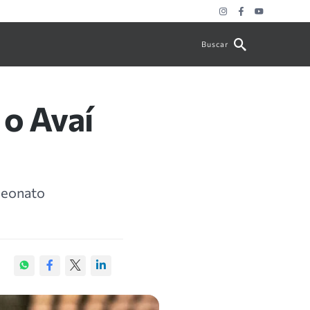
Buscar
 o Avaí
mpeonato