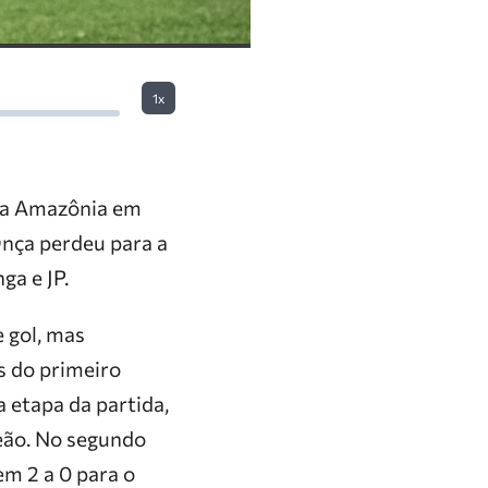
1x
 da Amazônia em
Onça perdeu para a
ga e JP.
 gol, mas
s do primeiro
 etapa da partida,
Leão. No segundo
m 2 a 0 para o