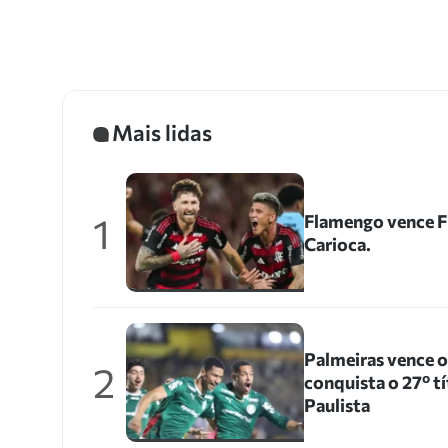
Mais lidas
1
Flamengo vence Fl
Carioca.
Palmeiras vence 
2
conquista o 27º 
Paulista