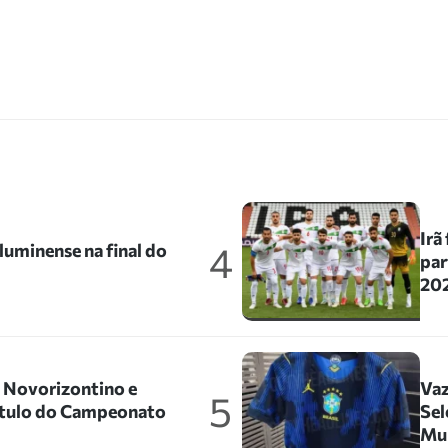
Irã
4
uminense na final do
par
202
o Novorizontino e
Vaz
5
título do Campeonato
Sel
Mu