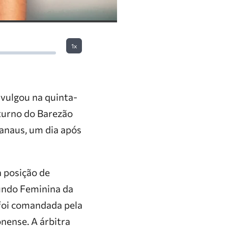
1x
vulgou na quinta-
 turno do Barezão
anaus, um dia após
a posição de
undo Feminina da
foi comandada pela
nense. A árbitra