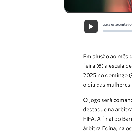
ouça este conteúd
Em alusão ao mês d
feira (6) a escala 
2025 no domingo (9
o dia das mulheres.
O Jogo será comand
destaque na arbitr
FIFA. A final do 
árbitra Edina, na o