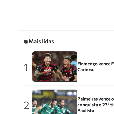
Mais lidas
1
Flamengo vence Fl
Carioca.
Palmeiras vence 
2
conquista o 27º 
Paulista