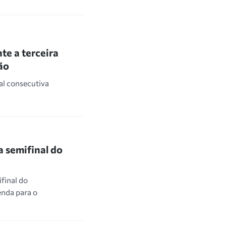
te a terceira
ão
al consecutiva
a semifinal do
final do
nda para o