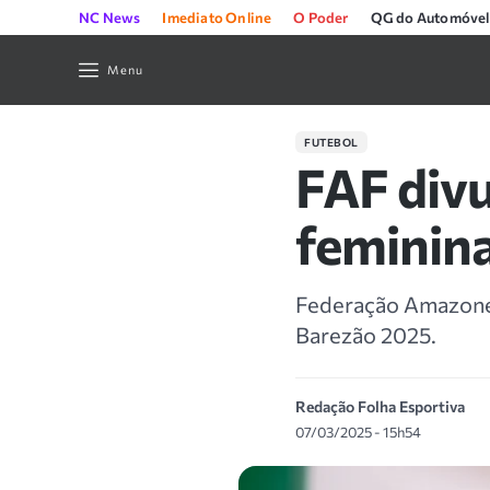
NC News
Imediato Online
O Poder
QG do Automóvel
Menu
FUTEBOL
FAF div
feminina
Federação Amazonen
Barezão 2025.
Redação Folha Esportiva
07/03/2025 - 15h54