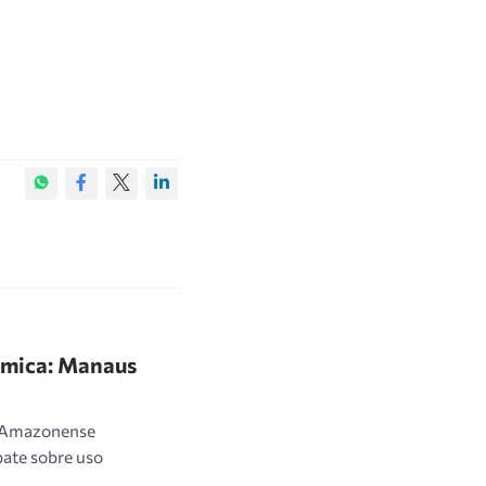
êmica: Manaus
o Amazonense
bate sobre uso