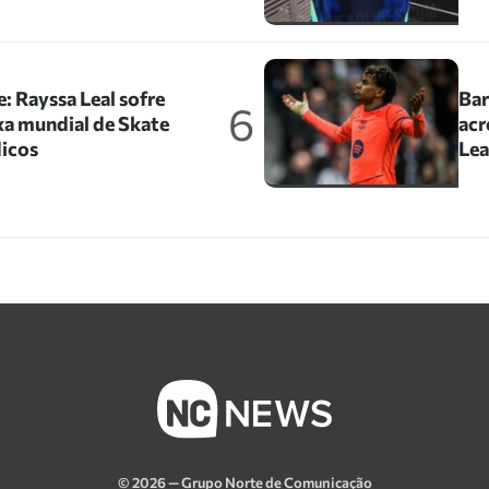
: Rayssa Leal sofre
Bar
6
xa mundial de Skate
acr
icos
Le
© 2026 — Grupo Norte de Comunicação