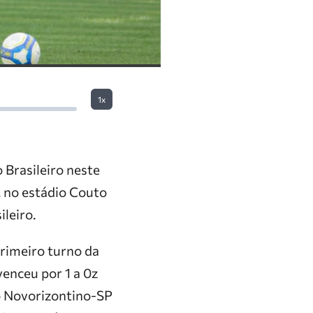
1x
 Brasileiro neste
, no estádio Couto
leiro.
primeiro turno da
enceu por 1 a 0z
o Novorizontino-SP