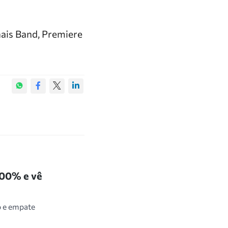
ais Band, Premiere
100% e vê
o e empate