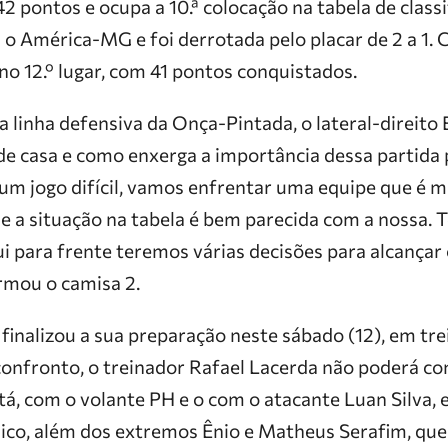
42 pontos e ocupa a 10.ª colocação na tabela de classi
 o América-MG e foi derrotada pelo placar de 2 a 1. 
o 12.º lugar, com 41 pontos conquistados.
a linha defensiva da Onça-Pintada, o lateral-direit
de casa e como enxerga a importância dessa partida p
 um jogo difícil, vamos enfrentar uma equipe que é m
ue a situação na tabela é bem parecida com a nossa.
i para frente teremos várias decisões para alcançar
irmou o camisa 2.
finalizou a sua preparação neste sábado (12), em tre
confronto, o treinador Rafael Lacerda não poderá co
tá, com o volante PH e o com o atacante Luan Silva, 
co, além dos extremos Ênio e Matheus Serafim, q