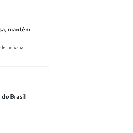
asa, mantém
de início na
do Brasil