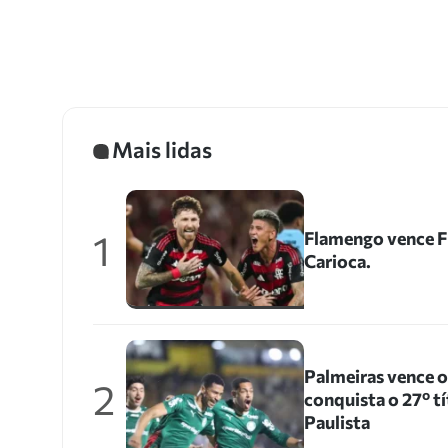
Mais lidas
1
Flamengo vence Fl
Carioca.
Palmeiras vence 
2
conquista o 27º 
Paulista