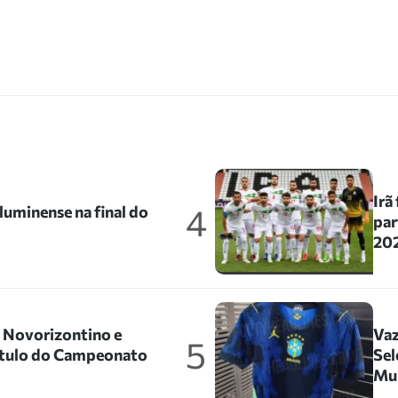
Irã
4
uminense na final do
par
202
o Novorizontino e
Vaz
5
título do Campeonato
Sel
Mu