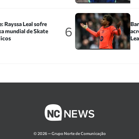
: Rayssa Leal sofre
Bar
6
xa mundial de Skate
acr
icos
Le
© 2026 — Grupo Norte de Comunicação