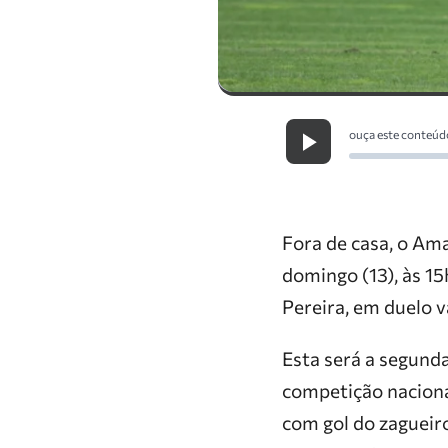
ouça este conteúd
Fora de casa, o Am
domingo (13), às 15
Pereira, em duelo v
Esta será a segund
competição naciona
com gol do zagueir