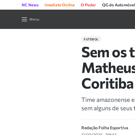
NC News
Imediato Online
O Poder
QG do Automóvel
Menu
FUTEBOL
Sem os t
Matheus
Coritiba
Time amazonense enf
sem alguns de seus t
Redação Folha Esportiva
12/10/2024 - 20h42