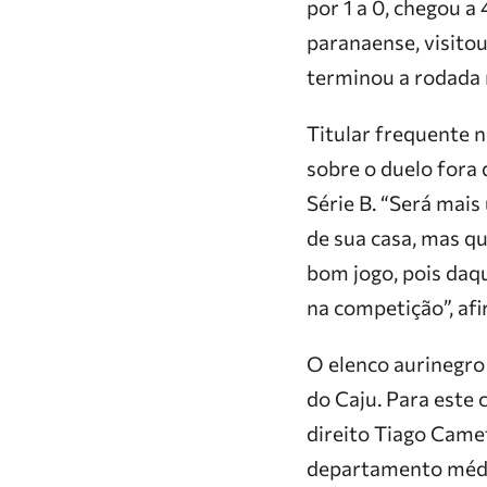
por 1 a 0, chegou a 
paranaense, visitou
terminou a rodada n
Titular frequente n
sobre o duelo fora 
Série B. “Será mais
de sua casa, mas q
bom jogo, pois daqu
na competição”, af
O elenco aurinegro 
do Caju. Para este 
direito Tiago Came
departamento médi