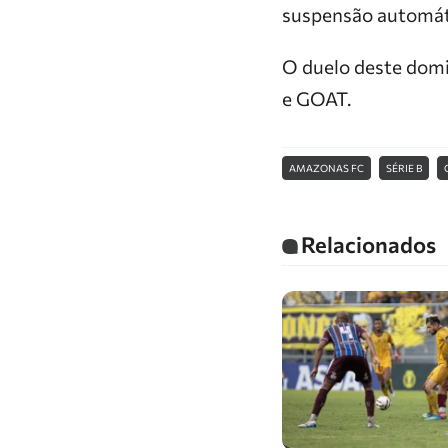
suspensão automáti
O duelo deste domi
e GOAT.
AMAZONAS FC
SÉRIE B
Relacionados