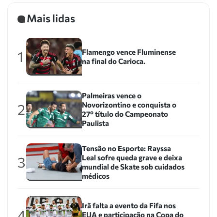
Mais lidas
Flamengo vence Fluminense
1
na final do Carioca.
Palmeiras vence o
Novorizontino e conquista o
2
27º título do Campeonato
Paulista
Tensão no Esporte: Rayssa
Leal sofre queda grave e deixa
3
mundial de Skate sob cuidados
médicos
Irã falta a evento da Fifa nos
4
EUA e participação na Copa do