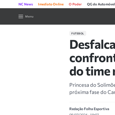
NC News
Imediato Online
O Poder
QG do Automóvel
Menu
FUTEBOL
Desfalca
confront
do time 
Princesa do Solimõe
próxima fase do Ca
Redação Folha Esportiva
05/07/2024 - 11h07