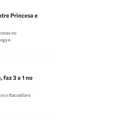
tre Princesa e
zonas no
ega e
 faz 3 a 1 no
a o Itacoatiara