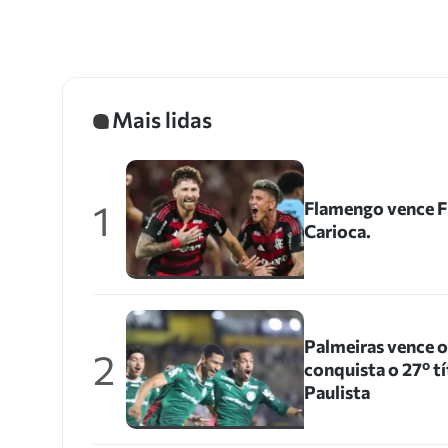
Mais lidas
1
Flamengo vence Fl
Carioca.
Palmeiras vence 
2
conquista o 27º 
Paulista