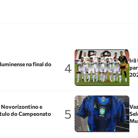
Irã
4
uminense na final do
par
202
o Novorizontino e
Vaz
5
título do Campeonato
Sel
Mu