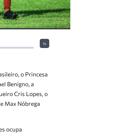
1x
ileiro, o Princesa
el Benigno, a
ueiro Cris Lopes, o
a e Max Nóbrega
ões ocupa