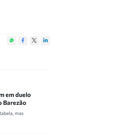
am em duelo
do Barezão
tabela, mas