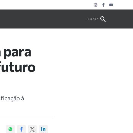
Buscar
a para
futuro
ficação à