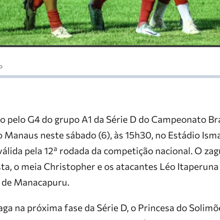
o
o pelo G4 do grupo A1 da Série D do Campeonato Bras
o Manaus neste sábado (6), às 15h30, no Estádio Isma
 válida pela 12ª rodada da competição nacional. O zag
sta, o meia Christopher e os atacantes Léo Itaperun
e de Manacapuru.
aga na próxima fase da Série D, o Princesa do Solim