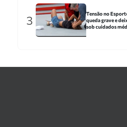
Tensão no Esporte
3
queda grave e dei
sob cuidados méd