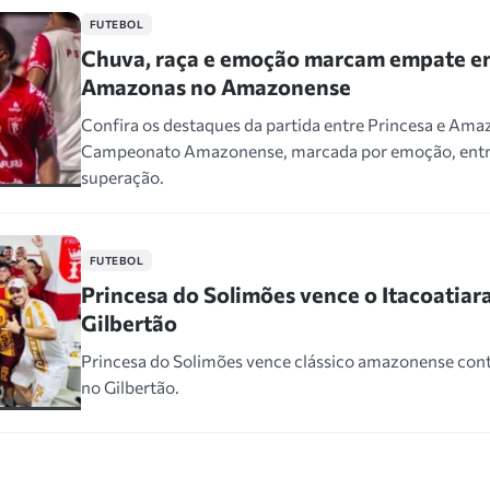
FUTEBOL
Chuva, raça e emoção marcam empate en
Amazonas no Amazonense
Confira os destaques da partida entre Princesa e Ama
Campeonato Amazonense, marcada por emoção, entr
superação.
FUTEBOL
Princesa do Solimões vence o Itacoatiara,
Gilbertão
Princesa do Solimões vence clássico amazonense contr
no Gilbertão.